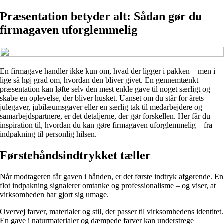
Præsentation betyder alt: Sådan gør du
firmagaven uforglemmelig
En firmagave handler ikke kun om, hvad der ligger i pakken – men i
lige så høj grad om, hvordan den bliver givet. En gennemtænkt
præsentation kan løfte selv den mest enkle gave til noget særligt og
skabe en oplevelse, der bliver husket. Uanset om du står for årets
julegaver, jubilæumsgaver eller en særlig tak til medarbejdere og
samarbejdspartnere, er det detaljerne, der gør forskellen. Her får du
inspiration til, hvordan du kan gøre firmagaven uforglemmelig – fra
indpakning til personlig hilsen.
Førstehåndsindtrykket tæller
Når modtageren får gaven i hånden, er det første indtryk afgørende. En
flot indpakning signalerer omtanke og professionalisme – og viser, at
virksomheden har gjort sig umage.
Overvej farver, materialer og stil, der passer til virksomhedens identitet.
En gave i naturmaterialer og dæmpede farver kan understrege