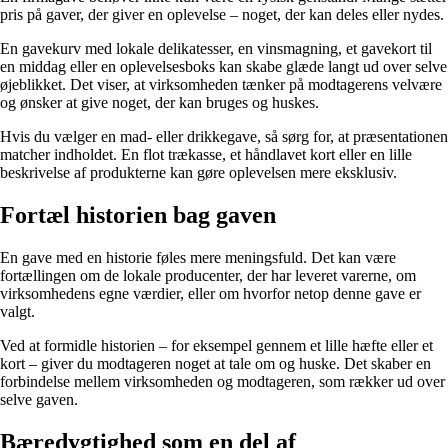
pris på gaver, der giver en oplevelse – noget, der kan deles eller nydes.
En gavekurv med lokale delikatesser, en vinsmagning, et gavekort til
en middag eller en oplevelsesboks kan skabe glæde langt ud over selve
øjeblikket. Det viser, at virksomheden tænker på modtagerens velvære
og ønsker at give noget, der kan bruges og huskes.
Hvis du vælger en mad- eller drikkegave, så sørg for, at præsentationen
matcher indholdet. En flot trækasse, et håndlavet kort eller en lille
beskrivelse af produkterne kan gøre oplevelsen mere eksklusiv.
Fortæl historien bag gaven
En gave med en historie føles mere meningsfuld. Det kan være
fortællingen om de lokale producenter, der har leveret varerne, om
virksomhedens egne værdier, eller om hvorfor netop denne gave er
valgt.
Ved at formidle historien – for eksempel gennem et lille hæfte eller et
kort – giver du modtageren noget at tale om og huske. Det skaber en
forbindelse mellem virksomheden og modtageren, som rækker ud over
selve gaven.
Bæredygtighed som en del af