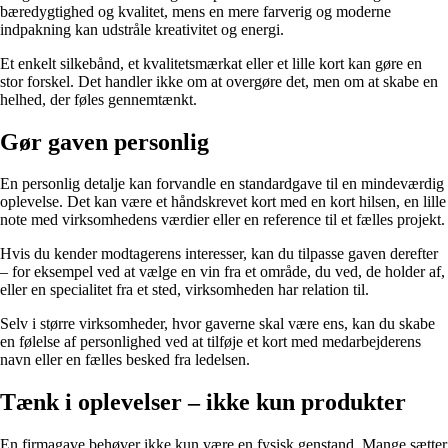
bæredygtighed og kvalitet, mens en mere farverig og moderne
indpakning kan udstråle kreativitet og energi.
Et enkelt silkebånd, et kvalitetsmærkat eller et lille kort kan gøre en
stor forskel. Det handler ikke om at overgøre det, men om at skabe en
helhed, der føles gennemtænkt.
Gør gaven personlig
En personlig detalje kan forvandle en standardgave til en mindeværdig
oplevelse. Det kan være et håndskrevet kort med en kort hilsen, en lille
note med virksomhedens værdier eller en reference til et fælles projekt.
Hvis du kender modtagerens interesser, kan du tilpasse gaven derefter
– for eksempel ved at vælge en vin fra et område, du ved, de holder af,
eller en specialitet fra et sted, virksomheden har relation til.
Selv i større virksomheder, hvor gaverne skal være ens, kan du skabe
en følelse af personlighed ved at tilføje et kort med medarbejderens
navn eller en fælles besked fra ledelsen.
Tænk i oplevelser – ikke kun produkter
En firmagave behøver ikke kun være en fysisk genstand. Mange sætter