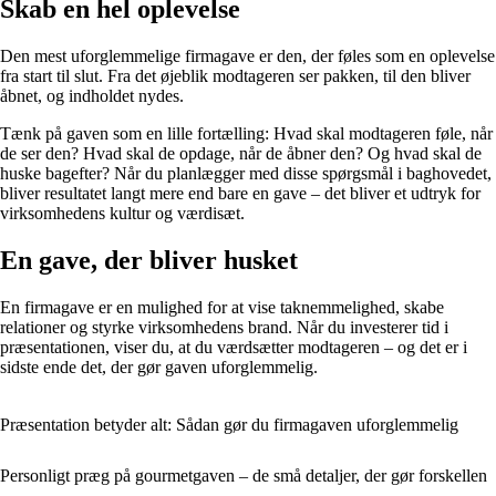
Skab en hel oplevelse
Den mest uforglemmelige firmagave er den, der føles som en oplevelse
fra start til slut. Fra det øjeblik modtageren ser pakken, til den bliver
åbnet, og indholdet nydes.
Tænk på gaven som en lille fortælling: Hvad skal modtageren føle, når
de ser den? Hvad skal de opdage, når de åbner den? Og hvad skal de
huske bagefter? Når du planlægger med disse spørgsmål i baghovedet,
bliver resultatet langt mere end bare en gave – det bliver et udtryk for
virksomhedens kultur og værdisæt.
En gave, der bliver husket
En firmagave er en mulighed for at vise taknemmelighed, skabe
relationer og styrke virksomhedens brand. Når du investerer tid i
præsentationen, viser du, at du værdsætter modtageren – og det er i
sidste ende det, der gør gaven uforglemmelig.
Præsentation betyder alt: Sådan gør du firmagaven uforglemmelig
Personligt præg på gourmetgaven – de små detaljer, der gør forskellen