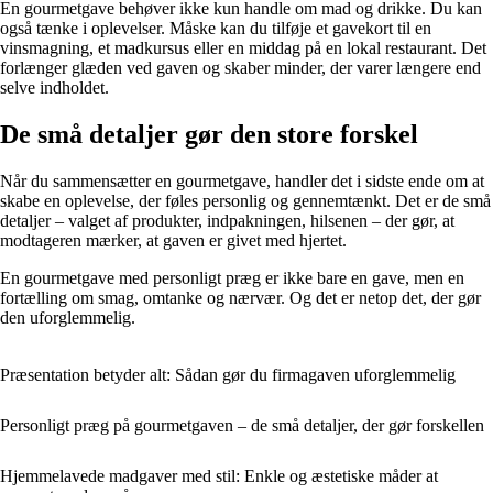
En gourmetgave behøver ikke kun handle om mad og drikke. Du kan
også tænke i oplevelser. Måske kan du tilføje et gavekort til en
vinsmagning, et madkursus eller en middag på en lokal restaurant. Det
forlænger glæden ved gaven og skaber minder, der varer længere end
selve indholdet.
De små detaljer gør den store forskel
Når du sammensætter en gourmetgave, handler det i sidste ende om at
skabe en oplevelse, der føles personlig og gennemtænkt. Det er de små
detaljer – valget af produkter, indpakningen, hilsenen – der gør, at
modtageren mærker, at gaven er givet med hjertet.
En gourmetgave med personligt præg er ikke bare en gave, men en
fortælling om smag, omtanke og nærvær. Og det er netop det, der gør
den uforglemmelig.
Præsentation betyder alt: Sådan gør du firmagaven uforglemmelig
Personligt præg på gourmetgaven – de små detaljer, der gør forskellen
Hjemmelavede madgaver med stil: Enkle og æstetiske måder at