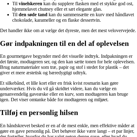
Til
vinelskeren
kan du supplere flasken med et stykke god ost,
hjemmelavet chutney eller et sæt elegante glas.
Til
den søde tand
kan du sammensætte en kurv med håndlavet
chokolade, karameller og en flaske dessertvin.
Det handler ikke om at vælge det dyreste, men det mest velovervejede.
Gør indpakningen til en del af oplevelsen
En gourmetgave begynder med det visuelle indtryk. Indpakningen er
det første, modtageren ser, og den kan sætte tonen for hele oplevelsen.
Brug naturmaterialer som træ, papir og stof i stedet for plastik – det
giver et mere æstetisk og bæredygtigt udtryk.
Et silkebånd, et lille kort eller en frisk kvist rosmarin kan gøre
underværker. Hvis du vil gå skridtet videre, kan du vælge en
genanvendelig gaveæske eller en kurv, som modtageren kan bruge
igen. Det viser omtanke både for modtageren og miljøet.
Tilføj en personlig hilsen
En håndskrevet besked er en af de mest enkle, men effektive måder at
gøre en gave personlig på. Det behøver ikke være langt – et par linjer,
der fortæller, hvorfor du har valgt netop denne gave, eller hvad du