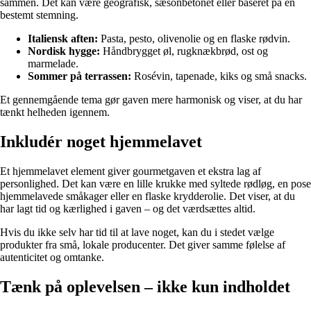
sammen. Det kan være geografisk, sæsonbetonet eller baseret på en
bestemt stemning.
Italiensk aften:
Pasta, pesto, olivenolie og en flaske rødvin.
Nordisk hygge:
Håndbrygget øl, rugknækbrød, ost og
marmelade.
Sommer på terrassen:
Rosévin, tapenade, kiks og små snacks.
Et gennemgående tema gør gaven mere harmonisk og viser, at du har
tænkt helheden igennem.
Inkludér noget hjemmelavet
Et hjemmelavet element giver gourmetgaven et ekstra lag af
personlighed. Det kan være en lille krukke med syltede rødløg, en pose
hjemmelavede småkager eller en flaske krydderolie. Det viser, at du
har lagt tid og kærlighed i gaven – og det værdsættes altid.
Hvis du ikke selv har tid til at lave noget, kan du i stedet vælge
produkter fra små, lokale producenter. Det giver samme følelse af
autenticitet og omtanke.
Tænk på oplevelsen – ikke kun indholdet