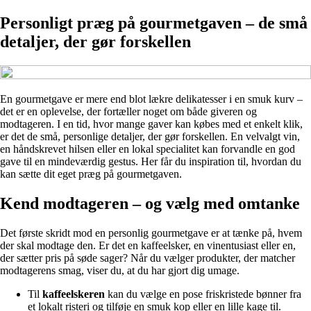
Personligt præg på gourmetgaven – de små
detaljer, der gør forskellen
En gourmetgave er mere end blot lækre delikatesser i en smuk kurv –
det er en oplevelse, der fortæller noget om både giveren og
modtageren. I en tid, hvor mange gaver kan købes med et enkelt klik,
er det de små, personlige detaljer, der gør forskellen. En velvalgt vin,
en håndskrevet hilsen eller en lokal specialitet kan forvandle en god
gave til en mindeværdig gestus. Her får du inspiration til, hvordan du
kan sætte dit eget præg på gourmetgaven.
Kend modtageren – og vælg med omtanke
Det første skridt mod en personlig gourmetgave er at tænke på, hvem
der skal modtage den. Er det en kaffeelsker, en vinentusiast eller en,
der sætter pris på søde sager? Når du vælger produkter, der matcher
modtagerens smag, viser du, at du har gjort dig umage.
Til
kaffeelskeren
kan du vælge en pose friskristede bønner fra
et lokalt risteri og tilføje en smuk kop eller en lille kage til.