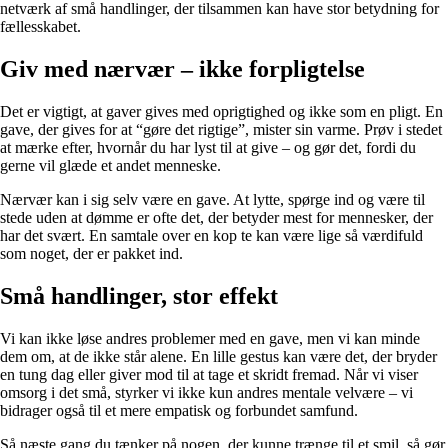
netværk af små handlinger, der tilsammen kan have stor betydning for
fællesskabet.
Giv med nærvær – ikke forpligtelse
Det er vigtigt, at gaver gives med oprigtighed og ikke som en pligt. En
gave, der gives for at “gøre det rigtige”, mister sin varme. Prøv i stedet
at mærke efter, hvornår du har lyst til at give – og gør det, fordi du
gerne vil glæde et andet menneske.
Nærvær kan i sig selv være en gave. At lytte, spørge ind og være til
stede uden at dømme er ofte det, der betyder mest for mennesker, der
har det svært. En samtale over en kop te kan være lige så værdifuld
som noget, der er pakket ind.
Små handlinger, stor effekt
Vi kan ikke løse andres problemer med en gave, men vi kan minde
dem om, at de ikke står alene. En lille gestus kan være det, der bryder
en tung dag eller giver mod til at tage et skridt fremad. Når vi viser
omsorg i det små, styrker vi ikke kun andres mentale velvære – vi
bidrager også til et mere empatisk og forbundet samfund.
Så næste gang du tænker på nogen, der kunne trænge til et smil, så gør