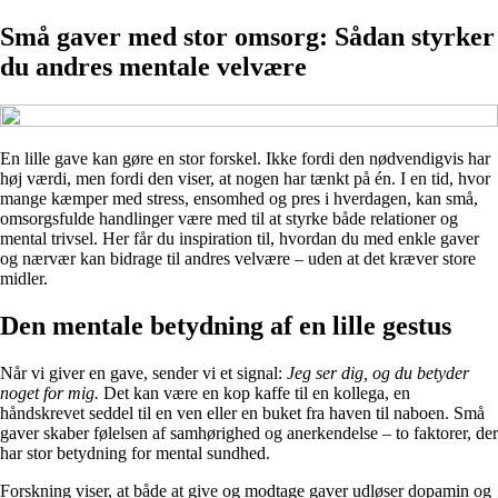
Små gaver med stor omsorg: Sådan styrker
du andres mentale velvære
En lille gave kan gøre en stor forskel. Ikke fordi den nødvendigvis har
høj værdi, men fordi den viser, at nogen har tænkt på én. I en tid, hvor
mange kæmper med stress, ensomhed og pres i hverdagen, kan små,
omsorgsfulde handlinger være med til at styrke både relationer og
mental trivsel. Her får du inspiration til, hvordan du med enkle gaver
og nærvær kan bidrage til andres velvære – uden at det kræver store
midler.
Den mentale betydning af en lille gestus
Når vi giver en gave, sender vi et signal:
Jeg ser dig, og du betyder
noget for mig.
Det kan være en kop kaffe til en kollega, en
håndskrevet seddel til en ven eller en buket fra haven til naboen. Små
gaver skaber følelsen af samhørighed og anerkendelse – to faktorer, der
har stor betydning for mental sundhed.
Forskning viser, at både at give og modtage gaver udløser dopamin og