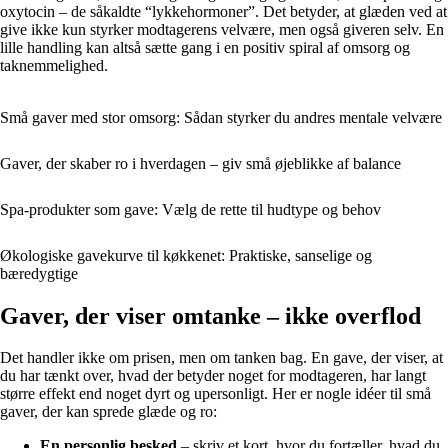
oxytocin – de såkaldte “lykkehormoner”. Det betyder, at glæden ved at
give ikke kun styrker modtagerens velvære, men også giveren selv. En
lille handling kan altså sætte gang i en positiv spiral af omsorg og
taknemmelighed.
Små gaver med stor omsorg: Sådan styrker du andres mentale velvære
Gaver, der skaber ro i hverdagen – giv små øjeblikke af balance
Spa-produkter som gave: Vælg de rette til hudtype og behov
Økologiske gavekurve til køkkenet: Praktiske, sanselige og
bæredygtige
Gaver, der viser omtanke – ikke overflod
Det handler ikke om prisen, men om tanken bag. En gave, der viser, at
du har tænkt over, hvad der betyder noget for modtageren, har langt
større effekt end noget dyrt og upersonligt. Her er nogle idéer til små
gaver, der kan sprede glæde og ro:
En personlig besked
– skriv et kort, hvor du fortæller, hvad du