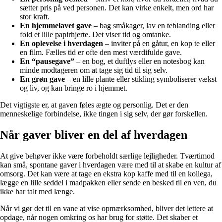
sætter pris på ved personen. Det kan virke enkelt, men ord har
stor kraft.
En hjemmelavet gave
– bag småkager, lav en teblanding eller
fold et lille papirhjerte. Det viser tid og omtanke.
En oplevelse i hverdagen
– inviter på en gåtur, en kop te eller
en film. Fælles tid er ofte den mest værdifulde gave.
En “pausegave”
– en bog, et duftlys eller en notesbog kan
minde modtageren om at tage sig tid til sig selv.
En grøn gave
– en lille plante eller stikling symboliserer vækst
og liv, og kan bringe ro i hjemmet.
Det vigtigste er, at gaven føles ægte og personlig. Det er den
menneskelige forbindelse, ikke tingen i sig selv, der gør forskellen.
Når gaver bliver en del af hverdagen
At give behøver ikke være forbeholdt særlige lejligheder. Tværtimod
kan små, spontane gaver i hverdagen være med til at skabe en kultur af
omsorg. Det kan være at tage en ekstra kop kaffe med til en kollega,
lægge en lille seddel i madpakken eller sende en besked til en ven, du
ikke har talt med længe.
Når vi gør det til en vane at vise opmærksomhed, bliver det lettere at
opdage, når nogen omkring os har brug for støtte. Det skaber et