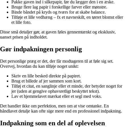
Pakke gaven ind i silkepapir, før du lægger den i en æske.
Bruge flere lag papir i forskellige farver eller mønstre.
Binde båndet på kryds og tværs for at skabe balance.
Tilføje et lille vedhæng – fx et navneskilt, en tørret blomst eller
et lille foto.
Disse små detaljer gør, at gaven føles gennemtænkt og eksklusiv,
uanset prisen på indholdet.
Gør indpakningen personlig
Det personlige præg er det, der får modtageren til at føle sig set.
Overvej, hvordan du kan tilføje noget unikt:
Skriv en lille besked direkte på papiret.
Brug et billede af jer sammen som kort.
Tilføj et citat, en sanglinje eller et minde, der betyder noget for
jer (uden at gengive ophavsretligt beskyttet tekst).
Lav et hjemmelavet mærkat eller et segl med voks.
Det handler ikke om perfektion, men om at vise omtanke. En
håndlavet detalje kan ofte sige mere end en professionel indpakning.
Indpakning som en del af oplevelsen