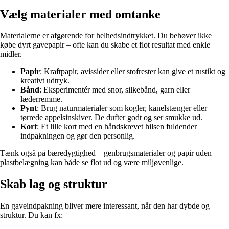
Vælg materialer med omtanke
Materialerne er afgørende for helhedsindtrykket. Du behøver ikke
købe dyrt gavepapir – ofte kan du skabe et flot resultat med enkle
midler.
Papir
: Kraftpapir, avissider eller stofrester kan give et rustikt og
kreativt udtryk.
Bånd
: Eksperimentér med snor, silkebånd, garn eller
læderremme.
Pynt
: Brug naturmaterialer som kogler, kanelstænger eller
tørrede appelsinskiver. De dufter godt og ser smukke ud.
Kort
: Et lille kort med en håndskrevet hilsen fuldender
indpakningen og gør den personlig.
Tænk også på bæredygtighed – genbrugsmaterialer og papir uden
plastbelægning kan både se flot ud og være miljøvenlige.
Skab lag og struktur
En gaveindpakning bliver mere interessant, når den har dybde og
struktur. Du kan fx: