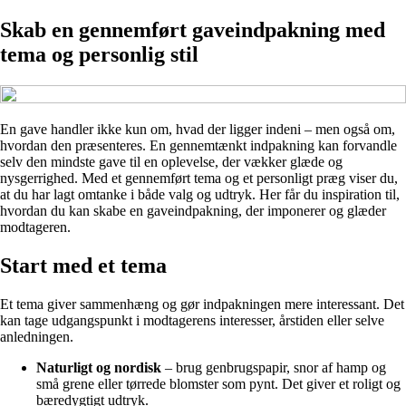
Skab en gennemført gaveindpakning med
tema og personlig stil
En gave handler ikke kun om, hvad der ligger indeni – men også om,
hvordan den præsenteres. En gennemtænkt indpakning kan forvandle
selv den mindste gave til en oplevelse, der vækker glæde og
nysgerrighed. Med et gennemført tema og et personligt præg viser du,
at du har lagt omtanke i både valg og udtryk. Her får du inspiration til,
hvordan du kan skabe en gaveindpakning, der imponerer og glæder
modtageren.
Start med et tema
Et tema giver sammenhæng og gør indpakningen mere interessant. Det
kan tage udgangspunkt i modtagerens interesser, årstiden eller selve
anledningen.
Naturligt og nordisk
– brug genbrugspapir, snor af hamp og
små grene eller tørrede blomster som pynt. Det giver et roligt og
bæredygtigt udtryk.