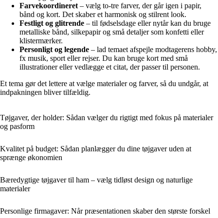
Farvekoordineret
– vælg to-tre farver, der går igen i papir,
bånd og kort. Det skaber et harmonisk og stilrent look.
Festligt og glitrende
– til fødselsdage eller nytår kan du bruge
metalliske bånd, silkepapir og små detaljer som konfetti eller
klistermærker.
Personligt og legende
– lad temaet afspejle modtagerens hobby,
fx musik, sport eller rejser. Du kan bruge kort med små
illustrationer eller vedlægge et citat, der passer til personen.
Et tema gør det lettere at vælge materialer og farver, så du undgår, at
indpakningen bliver tilfældig.
Tøjgaver, der holder: Sådan vælger du rigtigt med fokus på materialer
og pasform
Kvalitet på budget: Sådan planlægger du dine tøjgaver uden at
sprænge økonomien
Bæredygtige tøjgaver til ham – vælg tidløst design og naturlige
materialer
Personlige firmagaver: Når præsentationen skaber den største forskel