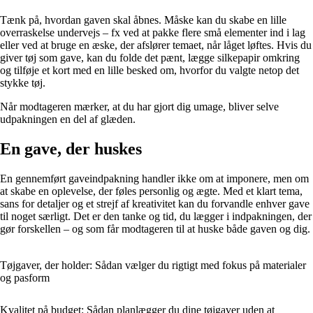
Tænk på, hvordan gaven skal åbnes. Måske kan du skabe en lille
overraskelse undervejs – fx ved at pakke flere små elementer ind i lag
eller ved at bruge en æske, der afslører temaet, når låget løftes. Hvis du
giver tøj som gave, kan du folde det pænt, lægge silkepapir omkring
og tilføje et kort med en lille besked om, hvorfor du valgte netop det
stykke tøj.
Når modtageren mærker, at du har gjort dig umage, bliver selve
udpakningen en del af glæden.
En gave, der huskes
En gennemført gaveindpakning handler ikke om at imponere, men om
at skabe en oplevelse, der føles personlig og ægte. Med et klart tema,
sans for detaljer og et strejf af kreativitet kan du forvandle enhver gave
til noget særligt. Det er den tanke og tid, du lægger i indpakningen, der
gør forskellen – og som får modtageren til at huske både gaven og dig.
Tøjgaver, der holder: Sådan vælger du rigtigt med fokus på materialer
og pasform
Kvalitet på budget: Sådan planlægger du dine tøjgaver uden at