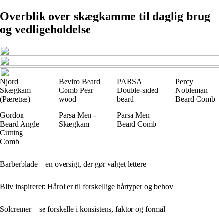
Overblik over skægkamme til daglig brug
og vedligeholdelse
Njord
Beviro Beard
PARSA
Percy
Skægkam
Comb Pear
Double-sided
Nobleman
(Pæretræ)
wood
beard
Beard Comb
Gordon
Parsa Men -
Parsa Men
Beard Angle
Skægkam
Beard Comb
Cutting
Comb
Barberblade – en oversigt, der gør valget lettere
Bliv inspireret: Hårolier til forskellige hårtyper og behov
Solcremer – se forskelle i konsistens, faktor og formål