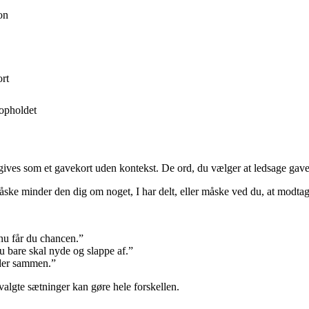
on
rt
opholdet
 gives som et gavekort uden kontekst. De ord, du vælger at ledsage gav
åske minder den dig om noget, I har delt, eller måske ved du, at modta
 nu får du chancen.”
du bare skal nyde og slappe af.”
nder sammen.”
valgte sætninger kan gøre hele forskellen.