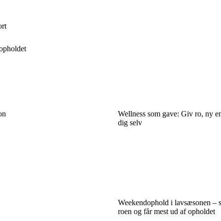
rt
opholdet
on
Wellness som gave: Giv ro, ny ene
dig selv
Weekendophold i lavsæsonen – 
roen og får mest ud af opholdet