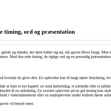
e timing, ord og præsentation
 glæde og minder, der først folder sig ud, når gaven bliver brugt. Men 
enteres. Med den rette timing, de rigtige ord og en personlig præsentati
hvornår du giver den. En oplevelse kan få langt større betydning, hvis 
at fejre et nyt kapitel: en rund fødselsdag, et jobskifte eller et jubil
nyttet til en anledning. En uventet oplevelse på en grå tirsdag kan skab
ld i vintermånederne eller en madoplevelse under forårets første solst
 gaven vil betyde mest.