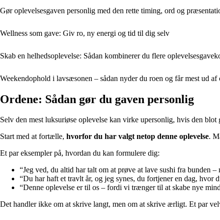
Gør oplevelsesgaven personlig med den rette timing, ord og præsentati
Wellness som gave: Giv ro, ny energi og tid til dig selv
Skab en helhedsoplevelse: Sådan kombinerer du flere oplevelsesgaveko
Weekendophold i lavsæsonen – sådan nyder du roen og får mest ud af 
Ordene: Sådan gør du gaven personlig
Selv den mest luksuriøse oplevelse kan virke upersonlig, hvis den blot
Start med at fortælle,
hvorfor du har valgt netop denne oplevelse
. M
Et par eksempler på, hvordan du kan formulere dig:
“Jeg ved, du altid har talt om at prøve at lave sushi fra bunden –
“Du har haft et travlt år, og jeg synes, du fortjener en dag, hvor 
“Denne oplevelse er til os – fordi vi trænger til at skabe nye mi
Det handler ikke om at skrive langt, men om at skrive ærligt. Et par vel