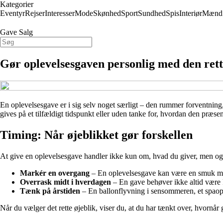
Kategorier
Eventyr
Rejser
Interesser
Mode
Skønhed
Sport
Sundhed
Spis
Interiør
Mænd
Gave Salg
Gør oplevelsesgaven personlig med den rett
En oplevelsesgave er i sig selv noget særligt – den rummer forventning,
gives på et tilfældigt tidspunkt eller uden tanke for, hvordan den præs
Timing: Når øjeblikket gør forskellen
At give en oplevelsesgave handler ikke kun om, hvad du giver, men også 
Markér en overgang
– En oplevelsesgave kan være en smuk måde 
Overrask midt i hverdagen
– En gave behøver ikke altid være k
Tænk på årstiden
– En ballonflyvning i sensommeren, et spaopho
Når du vælger det rette øjeblik, viser du, at du har tænkt over, hvornår