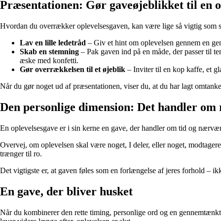
Præsentationen: Gør gaveøjeblikket til en op
Hvordan du overrækker oplevelsesgaven, kan være lige så vigtig som s
Lav en lille ledetråd
– Giv et hint om oplevelsen gennem en genst
Skab en stemning
– Pak gaven ind på en måde, der passer til te
æske med konfetti.
Gør overrækkelsen til et øjeblik
– Inviter til en kop kaffe, et g
Når du gør noget ud af præsentationen, viser du, at du har lagt omtanke
Den personlige dimension: Det handler om 
En oplevelsesgave er i sin kerne en gave, der handler om tid og nærvær. D
Overvej, om oplevelsen skal være noget, I deler, eller noget, modtage
trænger til ro.
Det vigtigste er, at gaven føles som en forlængelse af jeres forhold – i
En gave, der bliver husket
Når du kombinerer den rette timing, personlige ord og en gennemtænkt p