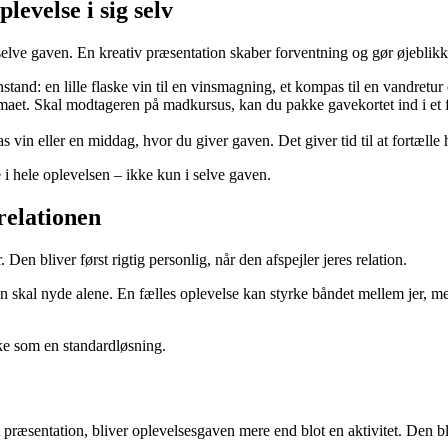
levelse i sig selv
elve gaven. En kreativ præsentation skaber forventning og gør øjeblik
and: en lille flaske vin til en vinsmagning, et kompas til en vandretur 
maet. Skal modtageren på madkursus, kan du pakke gavekortet ind i et fo
las vin eller en middag, hvor du giver gaven. Det giver tid til at fortæll
 i hele oplevelsen – ikke kun i selve gaven.
relationen
en bliver først rigtig personlig, når den afspejler jeres relation.
ren skal nyde alene. En fælles oplevelse kan styrke båndet mellem jer,
kke som en standardløsning.
ræsentation, bliver oplevelsesgaven mere end blot en aktivitet. Den bli