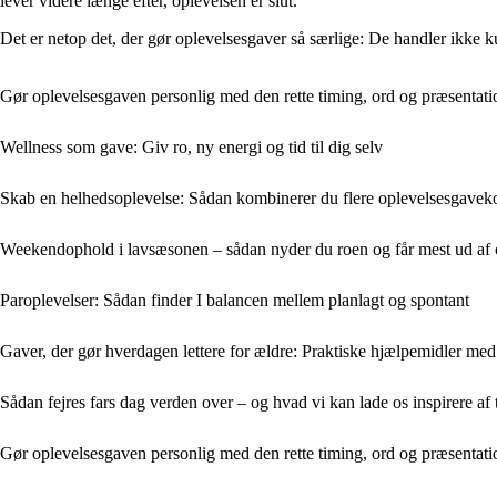
lever videre længe efter, oplevelsen er slut.
Det er netop det, der gør oplevelsesgaver så særlige: De handler ikke 
Gør oplevelsesgaven personlig med den rette timing, ord og præsentati
Wellness som gave: Giv ro, ny energi og tid til dig selv
Skab en helhedsoplevelse: Sådan kombinerer du flere oplevelsesgaveko
Weekendophold i lavsæsonen – sådan nyder du roen og får mest ud af 
Paroplevelser: Sådan finder I balancen mellem planlagt og spontant
Gaver, der gør hverdagen lettere for ældre: Praktiske hjælpemidler med
Sådan fejres fars dag verden over – og hvad vi kan lade os inspirere af 
Gør oplevelsesgaven personlig med den rette timing, ord og præsentati