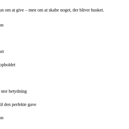
kun om at give – men om at skabe noget, der bliver husket.
on
rt
opholdet
 stor betydning
til den perfekte gave
on