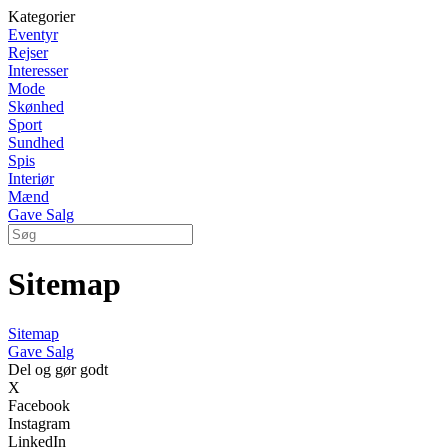
Kategorier
Eventyr
Rejser
Interesser
Mode
Skønhed
Sport
Sundhed
Spis
Interiør
Mænd
Gave Salg
Sitemap
Sitemap
Gave Salg
Del og gør godt
X
Facebook
Instagram
LinkedIn