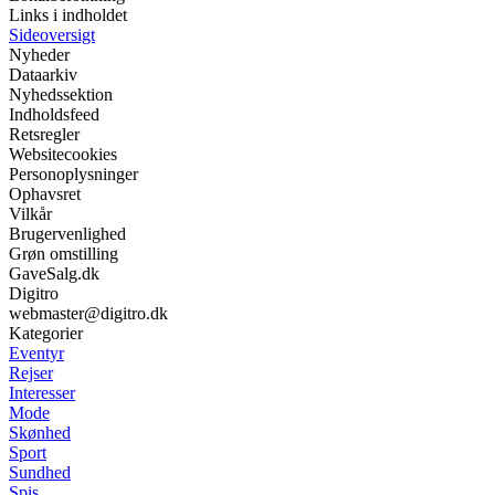
Links i indholdet
Sideoversigt
Nyheder
Dataarkiv
Nyhedssektion
Indholdsfeed
Retsregler
Websitecookies
Personoplysninger
Ophavsret
Vilkår
Brugervenlighed
Grøn omstilling
GaveSalg.dk
Digitro
webmaster@digitro.dk
Kategorier
Eventyr
Rejser
Interesser
Mode
Skønhed
Sport
Sundhed
Spis