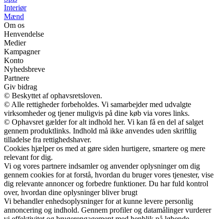
Interiør
Mænd
Om os
Henvendelse
Medier
Kampagner
Konto
Nyhedsbreve
Partnere
Giv bidrag
© Beskyttet af ophavsretsloven.
© Alle rettigheder forbeholdes. Vi samarbejder med udvalgte
virksomheder og tjener muligvis på dine køb via vores links.
© Ophavsret gælder for alt indhold her. Vi kan få en del af salget
gennem produktlinks. Indhold må ikke anvendes uden skriftlig
tilladelse fra rettighedshaver.
Cookies hjælper os med at gøre siden hurtigere, smartere og mere
relevant for dig.
Vi og vores partnere indsamler og anvender oplysninger om dig
gennem cookies for at forstå, hvordan du bruger vores tjenester, vise
dig relevante annoncer og forbedre funktioner. Du har fuld kontrol
over, hvordan dine oplysninger bliver brugt
Vi behandler enhedsoplysninger for at kunne levere personlig
annoncering og indhold. Gennem profiler og datamålinger vurderer
vi effektivitet og brugerengagement med henblik på løbende